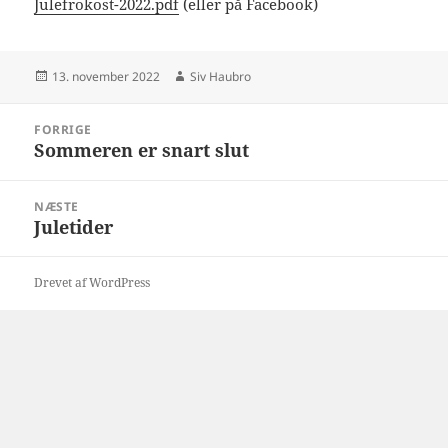
Julefrokost-2022.pdf
(eller på Facebook)
Udgivet
Forfatter
13. november 2022
Siv Haubro
i
Indlægsnavigation
FORRIGE
Sommeren er snart slut
Forrige
indlæg:
NÆSTE
Juletider
Næste
indlæg:
Drevet af WordPress