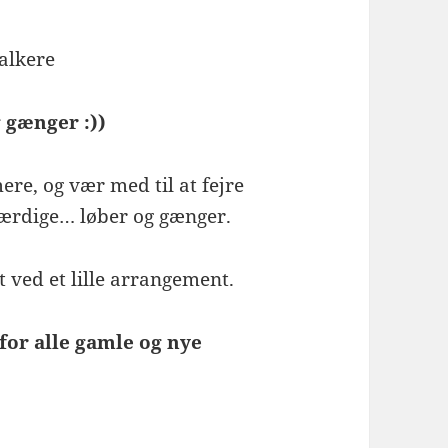
alkere
g gænger :))
re, og vær med til at fejre
 ihærdige… løber og gænger.
 ved et lille arrangement.
for alle gamle og nye