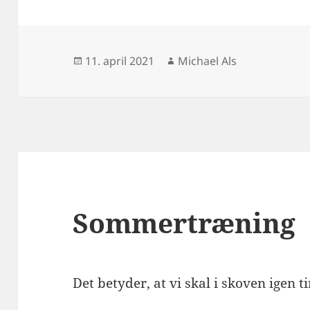
Udgivet
Forfatter
11. april 2021
Michael Als
i
Sommertræning
Det betyder, at vi skal i skoven igen t