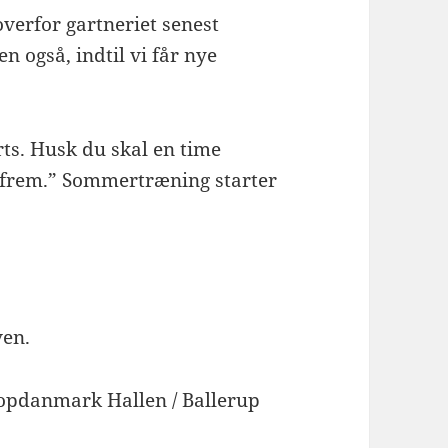
overfor gartneriet senest
n også, indtil vi får nye
ts. Husk du skal en time
e frem.” Sommertræning starter
ven.
Topdanmark Hallen / Ballerup