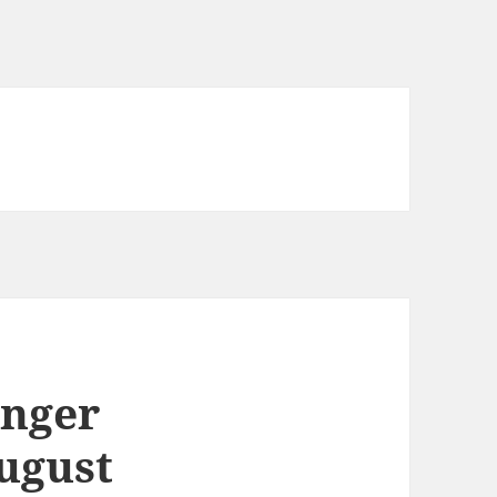
ænger
ugust