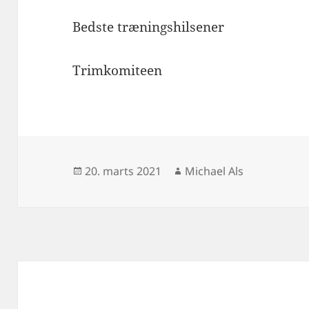
Bedste træningshilsener
Trimkomiteen
Udgivet
Forfatter
20. marts 2021
Michael Als
i